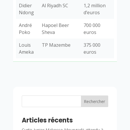
Didier
Al Riyadh SC
1,2 million
Ndong
d’euros
André
Hapoel Beer
700 000
Poko
Sheva
euros
Louis
TP Mazembe
375 000
Ameka
euros
Rechercher
Articles récents
Curtis Junior Makosso Moungadji attendu à